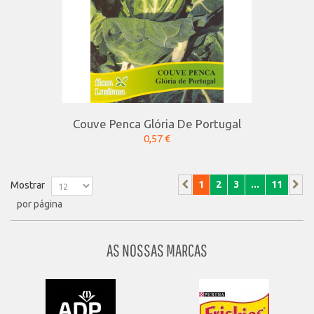
Couve Penca Glória De Portugal
0,57 €
1
2
3
...
11
Mostrar
por página
AS NOSSAS MARCAS