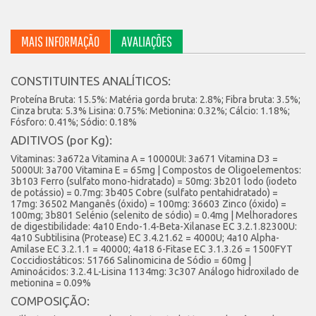
MAIS INFORMAÇÃO
AVALIAÇÕES
CONSTITUINTES ANALÍTICOS:
Proteína Bruta: 15.5%: Matéria gorda bruta: 2.8%; Fibra bruta: 3.5%;
Cinza bruta: 5.3% Lisina: 0.75%: Metionina: 0.32%; Cálcio: 1.18%;
Fósforo: 0.41%; Sódio: 0.18%
ADITIVOS (por Kg):
Vitaminas: 3a672a Vitamina A = 10000UI: 3a671 Vitamina D3 =
5000UI: 3a700 Vitamina E = 65mg | Compostos de Oligoelementos:
3b103 Ferro (sulfato mono-hidratado) = 50mg: 3b201 lodo (iodeto
de potássio) = 0.7mg: 3b405 Cobre (sulfato pentahidratado) =
17mg: 36502 Manganês (óxido) = 100mg: 36603 Zinco (óxido) =
100mg; 3b801 Selénio (selenito de sódio) = 0.4mg | Melhoradores
de digestibilidade: 4a10 Endo-1.4-Beta-Xilanase EC 3.2.1.82300U:
4a10 Subtilisina (Protease) EC 3.4.21.62 = 4000U; 4a10 Alpha-
Amilase EC 3.2.1.1 = 40000; 4a18 6-Fitase EC 3.1.3.26 = 1500FYT
Coccidiostáticos: 51766 Salinomicina de Sódio = 60mg |
Aminoácidos: 3.2.4 L-Lisina 1134mg: 3c307 Análogo hidroxilado de
metionina = 0.09%
COMPOSIÇÃO: