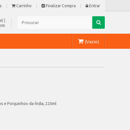
s
Carrinho
Finalizar Compra
Entrar
l)
]
:00h
(Vazio)
os e Porquinhos-da-Índia, 220ml