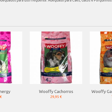
dequados para uso frequente. Adequado para Cães, Gatos e Porquinhos-d
nergy
Wooffy Cachorros
Wooffy Gat
 €
29,95 €