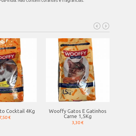
a-Índia. Não contém corantes e fragrâncias.
o Cocktail 4Kg
Wooffy Gatos E Gatinhos
Ninho
Carne 1,5Kg
7,50 €
3,30 €