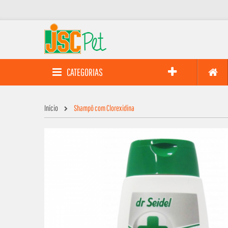
CATEGORIAS
Início
Shampô com Clorexidina