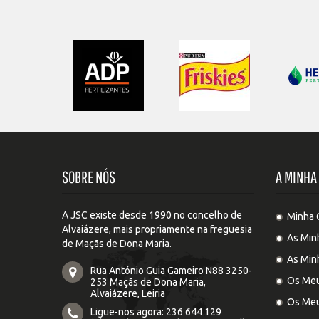
SOBRE NÓS
A MINHA
A JSC existe desde 1990 no concelho de
Minha 
Alvaiázere, mais propriamente na freguesia
As Min
de Maçãs de Dona Maria.
As Min
Rua António Guia Gameiro N88 3250-
Os Meu
253 Maçãs de Dona Maria,
Alvaiázere, Leiria
Os Meu
Ligue-nos agora:
236 644 129