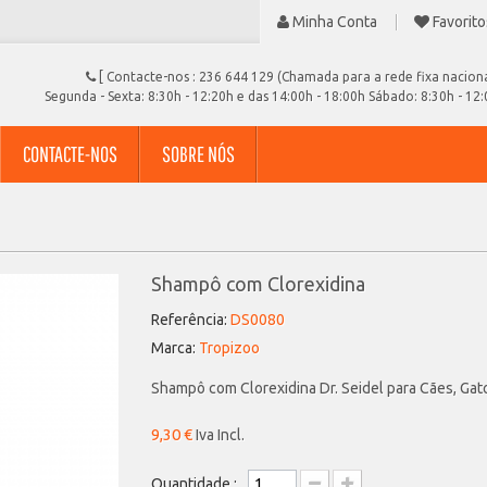
Minha Conta
Favorito
[ Contacte-nos :
236 644 129 (Chamada para a rede fixa naciona
Segunda - Sexta: 8:30h - 12:20h e das 14:00h - 18:00h Sábado: 8:30h - 12
CONTACTE-NOS
SOBRE NÓS
Shampô com Clorexidina
Referência:
DS0080
Marca:
Tropizoo
Shampô com Clorexidina Dr. Seidel para Cães, Gat
9,30 €
Iva Incl.
Quantidade :